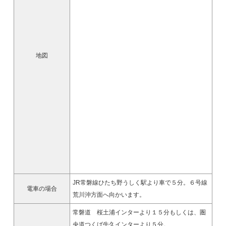
地図
JR常磐線ひたち野うしく駅より車で５分。６号線
電車の場合
荒川沖方面へ向かいます。
常磐道 桜土浦インターより１５分もしくは、圏
央道つくば牛久インターより５分。